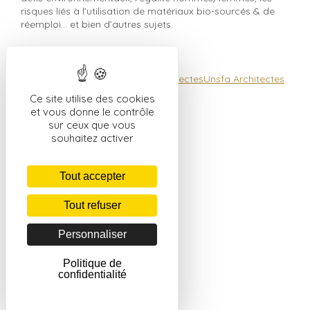
risques liés à l’utilisation de matériaux bio-sourcés & de
réemploi… et bien d’autres sujets.
Nous y serons
#congress2022
#congresdesarchitectes
Unsfa Architectes
Ce site utilise des cookies
admindvn
Actualités
,
Agence
et vous donne le contrôle
sur ceux que vous
souhaitez activer
Tout accepter
Tout refuser
Personnaliser
Politique de
confidentialité