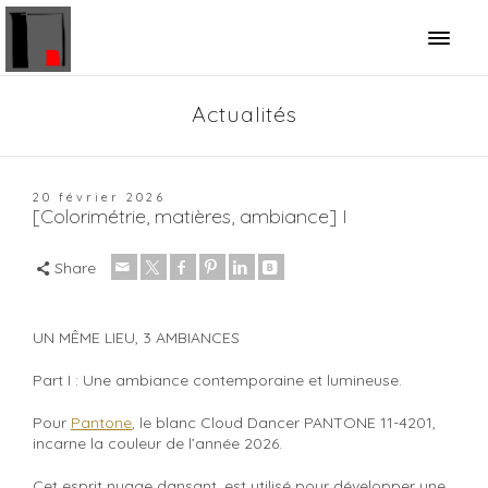
Panneau de gestion des cookies
Actualités
20 février 2026
[Colorimétrie, matières, ambiance] I
Share
UN MÊME LIEU, 3 AMBIANCES
Part I : Une ambiance contemporaine et lumineuse.
Pour
Pantone
, le blanc Cloud Dancer PANTONE 11-4201,
incarne la couleur de l’année 2026.
Cet esprit nuage dansant, est utilisé pour développer une