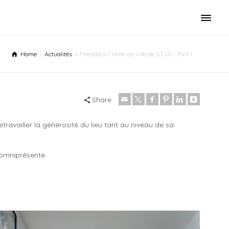
Home
Actualités
Feedback/ Hôtel de ville de ST LÔ - Part I
Share
etravailler la générosité du lieu tant au niveau de sa
e omniprésente.