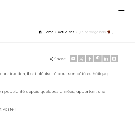
Home
Actualités
[Le bardage bois
]
Share
struction, il est plébiscité pour son côté esthétique,
n popularité depuis quelques années, apportant une
t vaste !