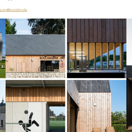
son
#boisbrule