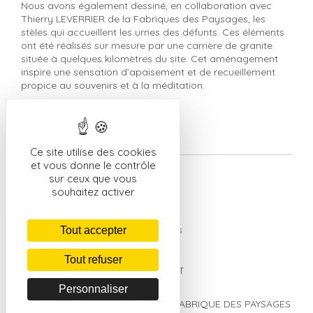
Nous avons également dessiné, en collaboration avec
Thierry LEVERRIER de la Fabriques des Paysages, les
stèles qui accueillent les urnes des défunts. Ces éléments
ont été réalisés sur mesure par une carrière de granite
située à quelques kilomètres du site. Cet aménagement
inspire une sensation d’apaisement et de recueillement
propice au souvenirs et à la méditation.
Retour à la liste des réalisations
Ce site utilise des cookies
Infos projet
et vous donne le contrôle
sur ceux que vous
Livraison : Octobre 2017
souhaitez activer
Lieu : Saint Planchers (50)
M.O. : Mairie de Saint Planchers
Tout accepter
Surface : 9 380 m²
Tout refuser
Montant Travaux : 167 200 € HT
Personnaliser
Mission : Complète
Collaboration T. Leverrier, LA FABRIQUE DES PAYSAGES