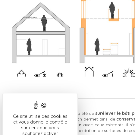
A propos
Pour ce projet, notre réponse a été de
surélever le bâti 
Ce site utilise des cookies
emprise au sol
. La surélévation permet ainsi de
conserve
et vous donne le contrôle
rattacher
le nouveau volume
avec ceux existants. Il s
sur ceux que vous
zones imperméables ni d’augmentation de surfaces de cou
souhaitez activer