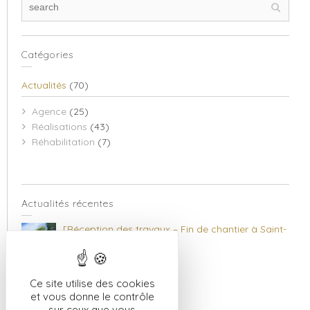
Catégories
Actualités
(70)
Agence
(25)
Réalisations
(43)
Réhabilitation
(7)
Actualités récentes
[Réception des travaux – Fin de chantier à Saint-
Loup-Hors]
22 juin 2026
[Le bardage bois
]
Ce site utilise des cookies
12 mai 2026
et vous donne le contrôle
sur ceux que vous