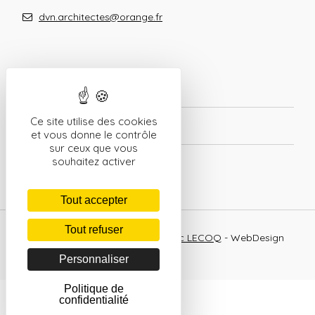
dvn.architectes@orange.fr
Ce site utilise des cookies
Mentions légales
et vous donne le contrôle
sur ceux que vous
Politique de confidentialité
souhaitez activer
Tout accepter
Tout refuser
© 2026 Site réalisé par
Frédéric LECOQ
- WebDesign
- Partenaire de
NetActivity
Personnaliser
Politique de
confidentialité